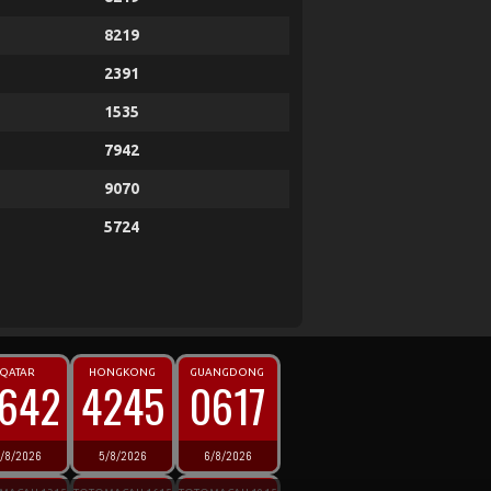
8219
2391
1535
7942
9070
5724
QATAR
HONGKONG
GUANGDONG
642
4245
0617
/8/2026
5/8/2026
6/8/2026