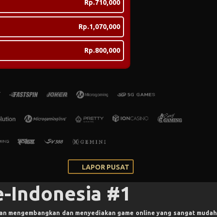
Rp.800,000
Rp.1,080,000
Rp.670,000
Rp.1,140,000
Rp.1,950,000
Rp.440,000
LAPOR PUSAT
Rp.90,000
e-Indonesia #1
Rp.710,000
dengan mengembangkan dan menyediakan game online yang sangat mudah
Rp.810,000
iap player yang bermain. Serta dengan dukungan support admin yang