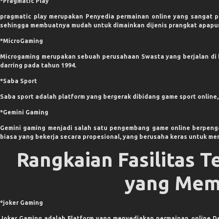
pragmatic play merupakan Penyedia permainan online yang sangat p
anggr***an | Deposit:
sehingga membuatnya mudah untuk dimainkan dijenis prangkat apapu
*MicroGaming
oktav***i | Deposit:
Microgaming merupakan sebuah perusahaan Swasta yang berjalan di bi
darring pada tahun 1994.
iswah***i | Deposit:
*Saba Sport
ell*** | Deposit:
Saba sport adalah platform yang bergerak dibidang game sport online
*Gemini Gaming
alm*** | Deposit:
Gemini gaming menjadi salah satu pengembang game online berpengal
biasa yang bekerja secara propesional, yang berusaha keras untuk me
tam*** | Deposit:
Rangkaian Fasilitas 
harj*** | Deposit:
yang Mem
purw***i | Deposit:
*joker Gaming
zami*** | Deposit:
Joker Gaming adalah Flatform yang menyediakan permainan online Den