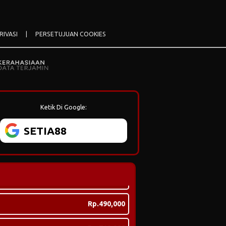
RIVASI
|
PERSETUJUAN COOKIES
Rp.850,000
Rp.920,000
Ketik Di Google:
Rp.1,230,000
SETIA88
Rp.1,760,000
Rp.490,000
Rp.710,000
Rp.1,070,000