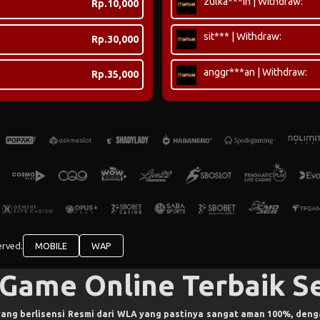
anggr***an | Withdraw:
Rp.35,000
ani*** | Withdraw:
Rp.45,000
iswah***i | Withdraw:
Rp.20,000
perm*** | Withdraw:
Rp.40,000
rah*** | Withdraw:
Rp.10,000
kama*** | Withdraw:
Rp.40,000
erved.
MOBILE
WAP
raj*** | Withdraw:
Rp.20,000
k Game Online Terbaik S
lai*** | Withdraw:
Rp.30,000
a yang berlisensi Resmi dari WLA yang pastinya sangat aman 100%, 
rah*** | Withdraw:
Rp.45,000
gi sportifitas dengan permainan yang fair play demi memuaskan set