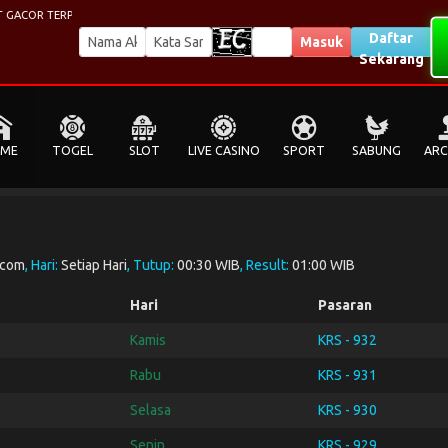
TERPERCAYA DENGAN KEMENANGAN DIATAS 98% DAN KEMENANGAN BERAPAPUN PASTI D
Daftar
Masuk
Sekarang
ME
TOGEL
SLOT
LIVE CASINO
SPORT
SABUNG
ARC
.com
, Hari:
Setiap Hari
, Tutup:
00:30 WIB
, Result:
01:00 WIB
Hari
Pasaran
Kamis
KRS - 932
Rabu
KRS - 931
Selasa
KRS - 930
Senin
KRS - 929