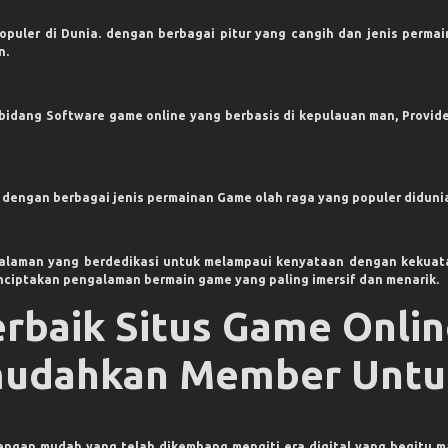
opuler di Dunia. dengan berbagai pitur yang cangih dan jenis perm
sil*** | Withdraw:
Rp.15,000
n.
nar*** | Withdraw:
Rp.25,000
dang Software game online yang berbasis di kepulauan man, Provider
koko***u | Withdraw:
Rp.20,000
mut*** | Withdraw:
Rp.15,000
, dengan berbagai jenis permainan Game olah raga yang populer diduni
uta*** | Withdraw:
Rp.40,000
aman yang berdedikasi untuk melampaui kenyataan dengan kekuatan im
nciptakan pengalaman bermain game yang paling imersif dan menarik.
gila*** | Withdraw:
Rp.45,000
Terbaik Situs Game Onli
oktav***i | Withdraw:
Rp.10,000
udahkan Member Untu
harj*** | Withdraw:
Rp.20,000
nad*** | Withdraw:
Rp.40,000
gan mudah yang telah dikembang mengiti era digital yang begitu maj