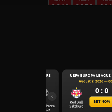
SHENZEN
HAINAN
ZAMBI
9619
2376
46
6/8/2026
6/8/2026
6/8/20
TOTOMACAU 2215
TOTOMACAU
3064
15
6/8/2026
5/8/20
UEFA EUROPA LEAGUE QUALIFI
August 6, 2026 — 22:59 WIB
0 : 0
Previous
BET NOW
Jagiellonia
Range
Bialystok