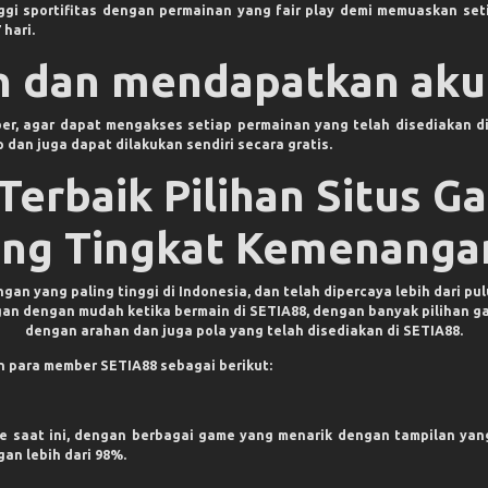
hari.
patri*** | Withdraw:
Rp.20,000
n dan mendapatkan akun
maya***i | Withdraw:
Rp.25,000
, agar dapat mengakses setiap permainan yang telah disediakan di si
dan juga dapat dilakukan sendiri secara gratis.
firga***ro | Withdraw:
Rp.45,000
Terbaik Pilihan Situs 
van*** | Withdraw:
Rp.45,000
ang Tingkat Kemenangan
sab*** | Withdraw:
Rp.45,000
 yang paling tinggi di Indonesia, dan telah dipercaya lebih dari pu
n dengan mudah ketika bermain di SETIA88, dengan banyak pilihan g
unja*** | Withdraw:
Rp.25,000
dengan arahan dan juga pola yang telah disediakan di SETIA88.
n para member SETIA88 sebagai berikut:
cin*** | Withdraw:
Rp.15,000
zami*** | Withdraw:
Rp.40,000
e saat ini, dengan berbagai game yang menarik dengan tampilan yang 
an lebih dari 98%.
suar***i | Withdraw:
Rp.10,000