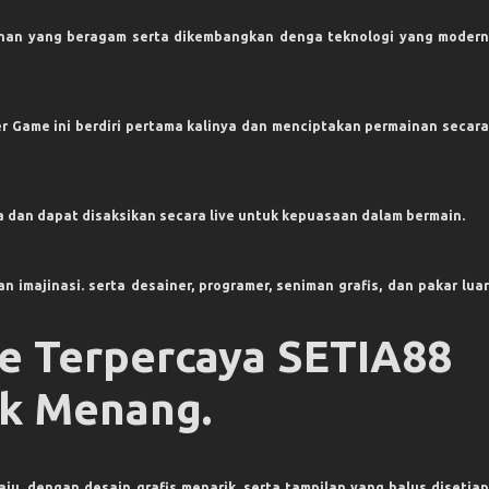
ainan yang beragam serta dikembangkan denga teknologi yang modern
Rp.720,000
Rp.1,810,000
 Game ini berdiri pertama kalinya dan menciptakan permainan secara
Rp.1,510,000
Rp.1,680,000
a dan dapat disaksikan secara live untuk kepuasaan dalam bermain.
Rp.570,000
ajinasi. serta desainer, programer, seniman grafis, dan pakar luar
Rp.1,610,000
ne Terpercaya SETIA88
Rp.220,000
k Menang.
Rp.1,160,000
Rp.900,000
u, dengan desain grafis menarik, serta tampilan yang halus disetiap